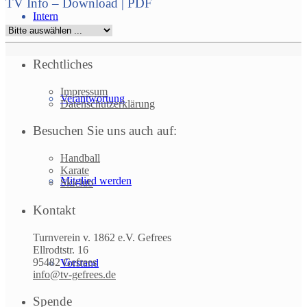
TV Info – Download | PDF
Intern
Rechtliches
Impressum
Verantwortung
Datenschutzerklärung
Besuchen Sie uns auch auf:
Handball
Karate
Mitglied werden
Skiclub
Kontakt
Turnverein v. 1862 e.V. Gefrees
Ellrodtstr. 16
95482 Gefrees
Vorstand
info@tv-gefrees.de
Spende