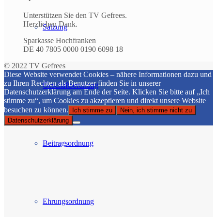
Unterstützen Sie den TV Gefrees.
Herzlichen Dank.
Satzung
Sparkasse Hochfranken
DE 40 7805 0000 0190 6098 18
© 2022 TV Gefrees
Diese Website verwendet Cookies – nähere Informationen dazu und
zu Ihren Rechten als Benutzer finden Sie in unserer
Geschäftsordnung
Datenschutzerklärung am Ende der Seite. Klicken Sie bitte auf „Ich
stimme zu“, um Cookies zu akzeptieren und direkt unsere Website
besuchen zu können.
Ich stimme zu
Nein, ich stimme nicht zu
Datenschutzerklärung
Beitragsordnung
Ehrungsordnung