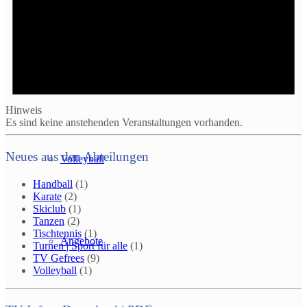
Eltern & Kind
Hinweis
Es sind keine anstehenden Veranstaltungen vorhanden.
Neues aus den Abteilungen
Volleyball
Handball
(1)
Karate
(2)
Skiclub
(1)
Tanzen
(2)
Tischtennis
(1)
Angebote
Turnen | Sport für alle
(1)
TV Gefrees
(9)
Volleyball
(1)