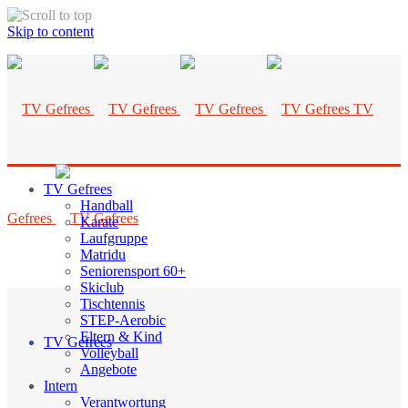
Skip to content
TV
TV Gefrees
Handball
Gefrees
Karate
Laufgruppe
Matridu
Seniorensport 60+
Skiclub
Tischtennis
STEP-Aerobic
Eltern & Kind
TV Gefrees
Volleyball
Angebote
Intern
Verantwortung