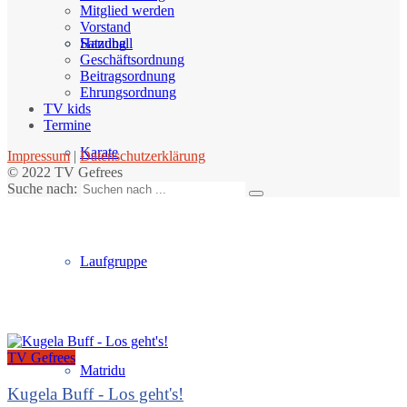
Mitglied werden
Vorstand
Handball
Satzung
Geschäftsordnung
Beitragsordnung
Ehrungsordnung
TV kids
Termine
Karate
Impressum
|
Datenschutzerklärung
© 2022 TV Gefrees
Suche nach:
Laufgruppe
TV Gefrees
Matridu
Kugela Buff - Los geht's!