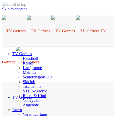
Skip to content
TV
TV Gefrees
Handball
Gefrees
Karate
Laufgruppe
Matridu
Seniorensport 60+
Skiclub
Tischtennis
STEP-Aerobic
Eltern & Kind
TV Gefrees
Volleyball
Angebote
Intern
Verantwortung