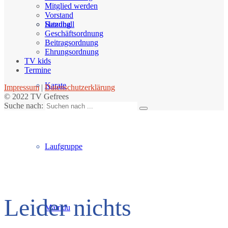
Mitglied werden
Vorstand
Handball
Satzung
Geschäftsordnung
Beitragsordnung
Ehrungsordnung
TV kids
Termine
Karate
Impressum
|
Datenschutzerklärung
© 2022 TV Gefrees
Suche nach:
Laufgruppe
Leider nichts
Matridu