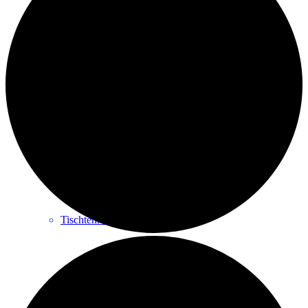
Seniorensport 60+
Skiclub
Tischtennis
STEP-Aerobic