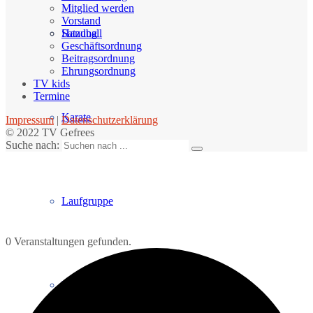
Mitglied werden
Vorstand
Handball
Satzung
Geschäftsordnung
Beitragsordnung
Ehrungsordnung
TV kids
Termine
Karate
Impressum
|
Datenschutzerklärung
© 2022 TV Gefrees
Suche nach:
Laufgruppe
0 Veranstaltungen gefunden.
Matridu