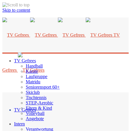
Skip to content
TV
TV Gefrees
Handball
Gefrees
Karate
Laufgruppe
Matridu
Seniorensport 60+
Skiclub
Tischtennis
STEP-Aerobic
Eltern & Kind
TV Gefrees
Volleyball
Angebote
Intern
Verantwortung