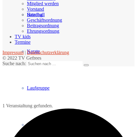
Mitglied werden
Vorstand
Handball
Satzung
Geschäftsordnung
Beitragsordnung
Ehrungsordnung
TV kids
Termine
Karate
Impressum
|
Datenschutzerklärung
© 2022 TV Gefrees
Suche nach:
Laufgruppe
1 Veranstaltung gefunden.
Matridu