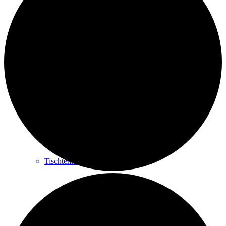
Seniorensport 60+
Skiclub
Tischtennis
STEP-Aerobic