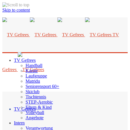
Skip to content
TV
TV Gefrees
Handball
Gefrees
Karate
Laufgruppe
Matridu
Seniorensport 60+
Skiclub
Tischtennis
STEP-Aerobic
Eltern & Kind
TV Gefrees
Volleyball
Angebote
Intern
Verantwortung