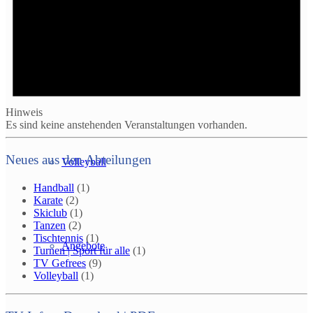
Eltern & Kind
Hinweis
Es sind keine anstehenden Veranstaltungen vorhanden.
Neues aus den Abteilungen
Volleyball
Handball
(1)
Karate
(2)
Skiclub
(1)
Tanzen
(2)
Tischtennis
(1)
Angebote
Turnen | Sport für alle
(1)
TV Gefrees
(9)
Volleyball
(1)