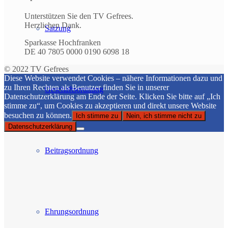
Unterstützen Sie den TV Gefrees.
Herzlichen Dank.
Satzung
Sparkasse Hochfranken
DE 40 7805 0000 0190 6098 18
© 2022 TV Gefrees
Diese Website verwendet Cookies – nähere Informationen dazu und
zu Ihren Rechten als Benutzer finden Sie in unserer
Geschäftsordnung
Datenschutzerklärung am Ende der Seite. Klicken Sie bitte auf „Ich
stimme zu“, um Cookies zu akzeptieren und direkt unsere Website
besuchen zu können.
Ich stimme zu
Nein, ich stimme nicht zu
Datenschutzerklärung
Beitragsordnung
Ehrungsordnung