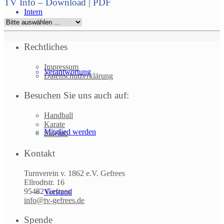
TV Info – Download | PDF
Intern
Rechtliches
Impressum
Verantwortung
Datenschutzerklärung
Besuchen Sie uns auch auf:
Handball
Karate
Mitglied werden
Skiclub
Kontakt
Turnverein v. 1862 e.V. Gefrees
Ellrodtstr. 16
95482 Gefrees
Vorstand
info@tv-gefrees.de
Spende