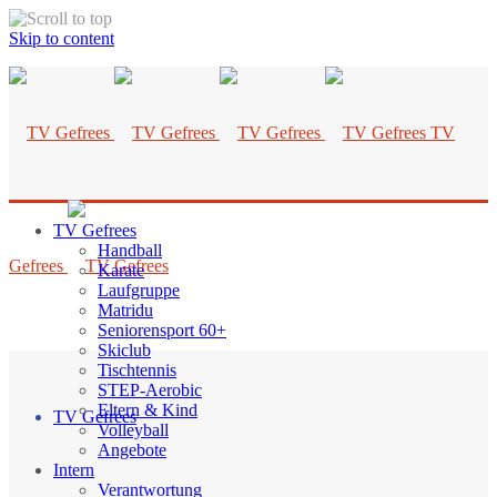
Skip to content
TV
TV Gefrees
Handball
Gefrees
Karate
Laufgruppe
Matridu
Seniorensport 60+
Skiclub
Tischtennis
STEP-Aerobic
Eltern & Kind
TV Gefrees
Volleyball
Angebote
Intern
Verantwortung