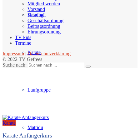
Mitglied werden
Vorstand
Handball
Satzung
Geschäftsordnung
Beitragsordnung
Ehrungsordnung
TV kids
Termine
Karate
Impressum
|
Datenschutzerklärung
© 2022 TV Gefrees
Suche nach:
Laufgruppe
Karate
Matridu
Karate Anfängerkurs