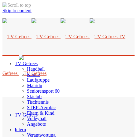
Skip to content
TV
TV Gefrees
Handball
Gefrees
Karate
Laufgruppe
Matridu
Seniorensport 60+
Skiclub
Tischtennis
STEP-Aerobic
Eltern & Kind
TV Gefrees
Volleyball
Angebote
Intern
Verantwortung