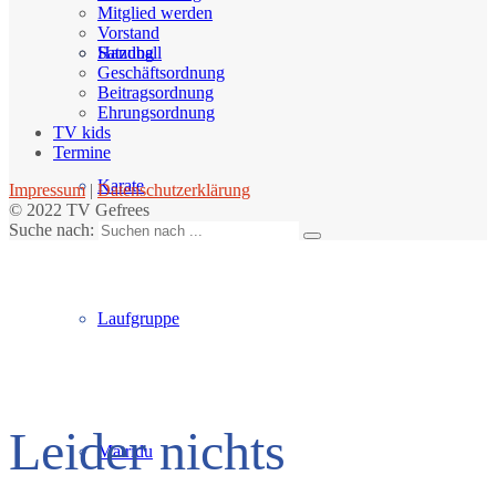
Mitglied werden
Vorstand
Handball
Satzung
Geschäftsordnung
Beitragsordnung
Ehrungsordnung
TV kids
Termine
Karate
Impressum
|
Datenschutzerklärung
© 2022 TV Gefrees
Suche nach:
Laufgruppe
Leider nichts
Matridu