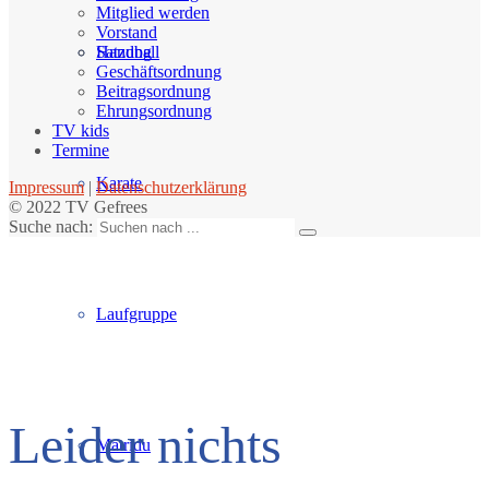
Mitglied werden
Vorstand
Handball
Satzung
Geschäftsordnung
Beitragsordnung
Ehrungsordnung
TV kids
Termine
Karate
Impressum
|
Datenschutzerklärung
© 2022 TV Gefrees
Suche nach:
Laufgruppe
Leider nichts
Matridu