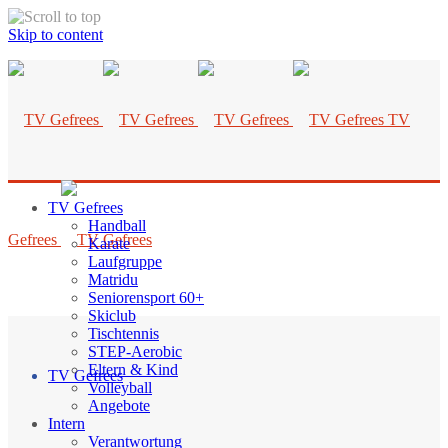
Skip to content
TV
TV Gefrees
Handball
Gefrees
Karate
Laufgruppe
Matridu
Seniorensport 60+
Skiclub
Tischtennis
STEP-Aerobic
Eltern & Kind
TV Gefrees
Volleyball
Angebote
Intern
Verantwortung