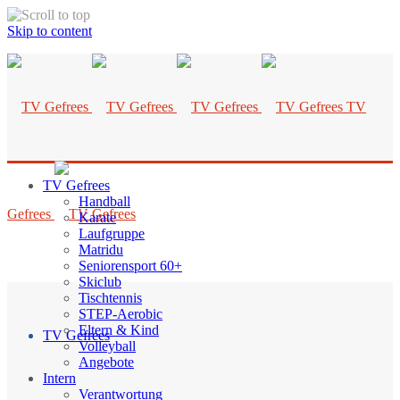
Skip to content
TV
TV Gefrees
Handball
Gefrees
Karate
Laufgruppe
Matridu
Seniorensport 60+
Skiclub
Tischtennis
STEP-Aerobic
Eltern & Kind
TV Gefrees
Volleyball
Angebote
Intern
Verantwortung