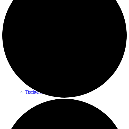
Seniorensport 60+
Skiclub
Tischtennis
STEP-Aerobic