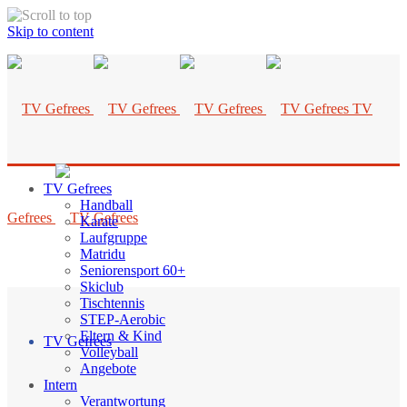
Skip to content
TV
TV Gefrees
Handball
Gefrees
Karate
Laufgruppe
Matridu
Seniorensport 60+
Skiclub
Tischtennis
STEP-Aerobic
Eltern & Kind
TV Gefrees
Volleyball
Angebote
Intern
Verantwortung