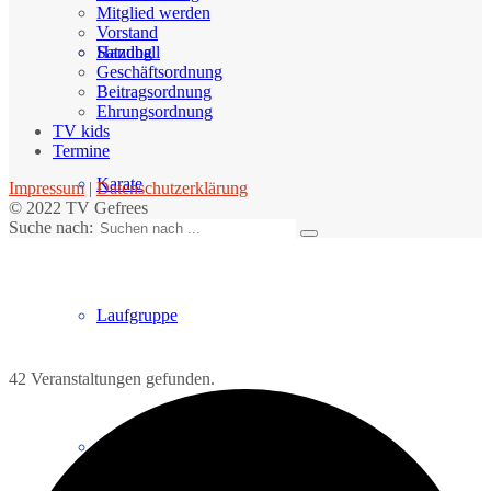
Mitglied werden
Vorstand
Handball
Satzung
Geschäftsordnung
Beitragsordnung
Ehrungsordnung
TV kids
Termine
Karate
Impressum
|
Datenschutzerklärung
© 2022 TV Gefrees
Suche nach:
Laufgruppe
42 Veranstaltungen gefunden.
Matridu